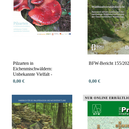
Pilzarten in
BFW-Bericht 155/20
Eichenmischwäldern:
Unbekannte Vielfalt -
unentdeckte Schönheit
0,00 €
0,00 €
NUR ONLINE ERHÄLTLI