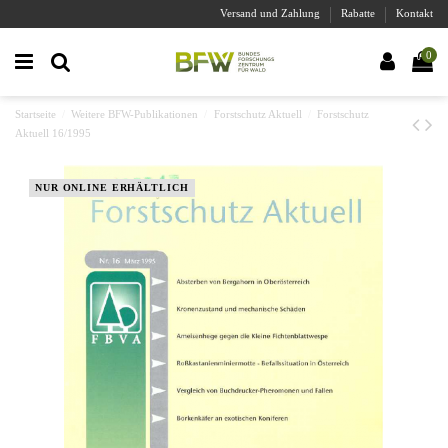
Versand und Zahlung
Rabatte
Kontakt
0
Startseite
Weitere BFW-Publikationen
Forstschutz Aktuell
Forstschutz
Aktuell 16/1995
NUR ONLINE ERHÄLTLICH