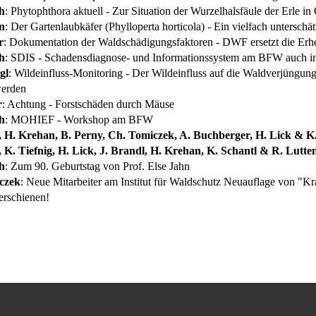
h
: Phytophthora aktuell - Zur Situation der Wurzelhalsfäule der Erle in 
n
: Der Gartenlaubkäfer (Phylloperta horticola) - Ein vielfach unterschä
r
: Dokumentation der Waldschädigungsfaktoren - DWF ersetzt die E
h
: SDIS - Schadensdiagnose- und Informationssystem am BFW auch im
gl
: Wildeinfluss-Monitoring - Der Wildeinfluss auf die Waldverjüngung
werden
r
: Achtung - Forstschäden durch Mäuse
h
: MOHIEF - Workshop am BFW
r, H. Krehan, B. Perny, Ch. Tomiczek, A. Buchberger, H. Lick & K.
r, K. Tiefnig, H. Lick, J. Brandl, H. Krehan, K. Schantl & R. Lutt
h
: Zum 90. Geburtstag von Prof. Else Jahn
czek
: Neue Mitarbeiter am Institut für Waldschutz Neuauflage von "Kr
rschienen!