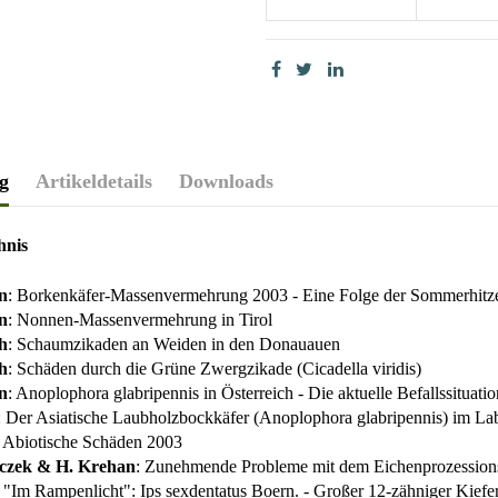
g
Artikeldetails
Downloads
hnis
n
: Borkenkäfer-Massenvermehrung 2003 - Eine Folge der Sommerhitz
n
: Nonnen-Massenvermehrung in Tirol
h
: Schaumzikaden an Weiden in den Donauauen
h
: Schäden durch die Grüne Zwergzikade (Cicadella viridis)
n
: Anoplophora glabripennis in Österreich - Die aktuelle Befallssituat
: Der Asiatische Laubholzbockkäfer (Anoplophora glabripennis) im Lab
: Abiotische Schäden 2003
czek & H. Krehan
: Zunehmende Probleme mit dem Eichenprozessionss
: "Im Rampenlicht": Ips sexdentatus Boern. - Großer 12-zähniger Kief