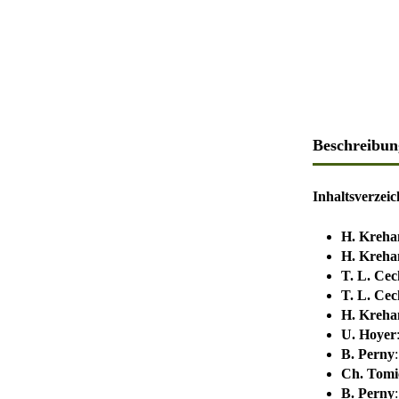
Beschreibun
Inhaltsverzeic
H. Kreha
H. Kreha
T. L. Cec
T. L. Cec
H. Kreha
U. Hoyer
B. Perny
Ch. Tomi
B. Perny