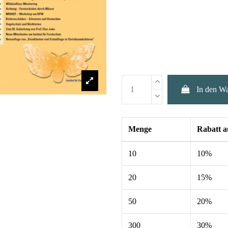
In den W
Menge
Rabatt a
10
10%
20
15%
50
20%
300
30%