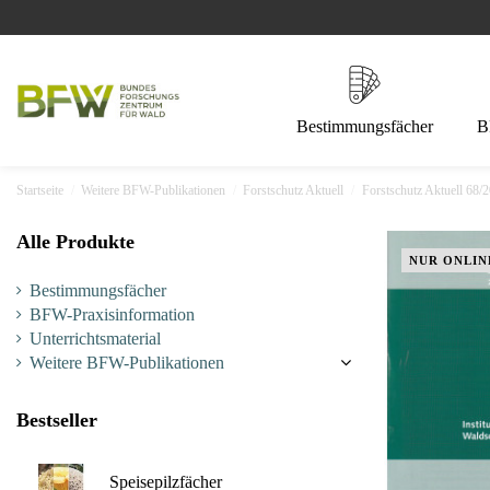
Bestimmungsfächer
B
Startseite
Weitere BFW-Publikationen
Forstschutz Aktuell
Forstschutz Aktuell 68/
Alle Produkte
NUR ONLIN
Bestimmungsfächer
BFW-Praxisinformation
Unterrichtsmaterial
Weitere BFW-Publikationen
Bestseller
Speisepilzfächer