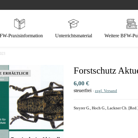
FW-Praxisinformation
Unterrichtsmaterial
Weitere BFW-Pub
2023
Forstschutz Aktu
E ERHÄLTLICH
6,00 €
steuerfrei
zzgl. Versand
Steyrer G., Hoch G., Lackner Ch. [Red.]