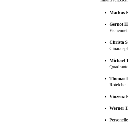
Markus K
Gernot Ho
Eichennet
Christa S
Cinara sp
Michael 
Quadrant
Thomas L
Roteiche
Vinzenz 
Werner Hi
Personell