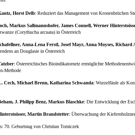
autz, Horst Delb
: Reduziert das Management von Kronenbrüchen Ste
ch, Markus Sallmannshofer, James Connell, Werner Hinterstoisser
zwanze (Corythucha arcuata) in Österreich
chafellner, Anna-Lena Ferstl, Josef Mayr, Anna Moyses, Richard 
lendens an Douglasie in Österreich
Tatzber
: Österreichisches Bioindikatornetz ermöglichte Methodenentw
en-Methode
. Cech, Michael Brenn, Katharina Schwanda
: Wurzelfäule als Kon
Beham, J. Philipp Benz, Markus Blaschke
: Die Entwicklung der Esc
nterstoisser, Martin Brandstetter
: Überwachung der Kiefernholznem
es: 70. Geburtstag von Christian Tomiczek