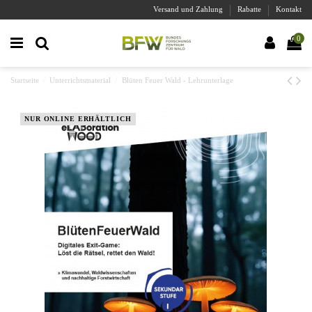
Versand und Zahlung
Rabatte
Kontakt
0
Startseite
Unterrichtsmaterial
Blüten Feuer Wald - Lehrunterlage
NUR ONLINE ERHÄLTLICH