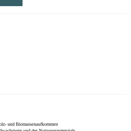
Holz- und Biomassenaufkommen
dwachstums und des Nutzungspotenzials