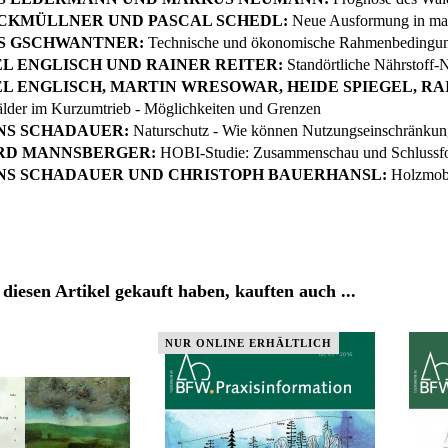
CKMÜLLNER UND PASCAL SCHEDL:
Neue Ausformung in mar
S GSCHWANTNER:
Technische und ökonomische Rahmenbedingung
L ENGLISCH UND RAINER REITER:
Standörtliche Nährstoff-
L ENGLISCH, MARTIN WRESOWAR, HEIDE SPIEGEL, RA
lder im Kurzumtrieb - Möglichkeiten und Grenzen
S SCHADAUER:
Naturschutz - Wie können Nutzungseinschränkung
RD MANNSBERGER:
HOBI-Studie: Zusammenschau und Schlussf
S SCHADAUER UND CHRISTOPH BAUERHANSL:
Holzmobil
diesen Artikel gekauft haben, kauften auch ...
NUR ONLINE ERHÄLTLICH