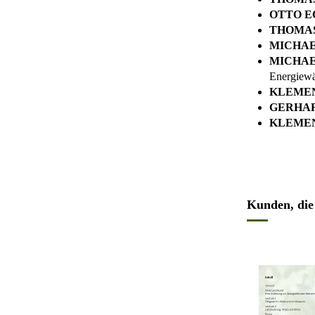
OTTO E
THOMA
MICHAE
MICHAE
Energiewä
KLEMEN
GERHA
KLEMEN
Kunden, die 