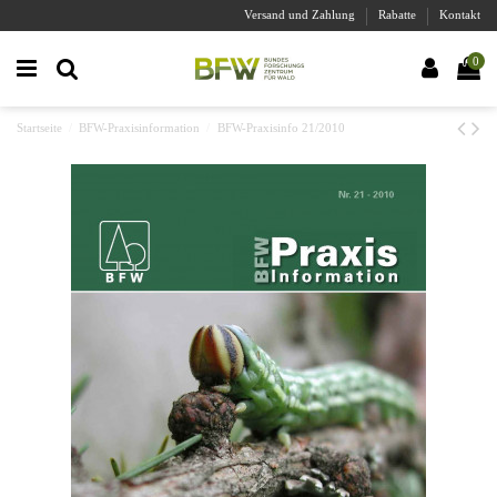
Versand und Zahlung
Rabatte
Kontakt
0
Startseite
BFW-Praxisinformation
BFW-Praxisinfo 21/2010