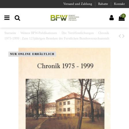
Versand und Zahlung
Rabatte
Kontakt
0
Startseite
Weitere BFW-Publikationen
Div. Veröffentlichungen
Chronik
1975-1999 : Zum 125jährigen Bestehen der Forstlichen Bundesversuchsanstalt
NUR ONLINE ERHÄLTLICH