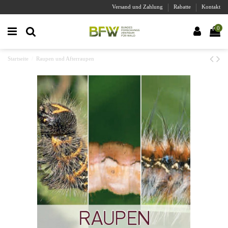
Versand und Zahlung
Rabatte
Kontakt
0
Startseite
Raupen und Afterraupen