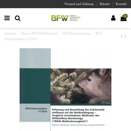
Versand und Zahlung
Rabatte
Kontakt
0
Startseite
Weitere BFW-Publikationen
BFW-Dokumentation
BFW-
Dokumentation 17/2014